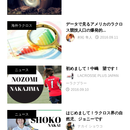
データで見るアメリカのラクロ
海外ラクロス
ス競技人口の爆発的...
村松 隼人
2016.09.11
初めまして！中嶋 望です！
ニュース
LACROSSE PLUS JAPAN
ーラクプラー
2016.09.10
はじめまして！ラクロス界の自
ニュース
然児、ジョニーです
ナカイ ショウコ