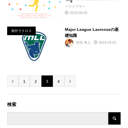
ーラクプラー
2016.09.05
Major League Lacrosseの基
海外ラクロス
礎知識
村松 隼人
2016.09.02
1
2
3
4


検索