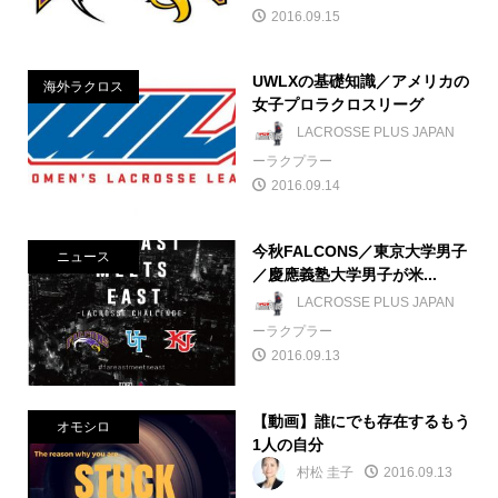
2016.09.15
UWLXの基礎知識／アメリカの
海外ラクロス
女子プロラクロスリーグ
LACROSSE PLUS JAPAN
ーラクプラー
2016.09.14
今秋FALCONS／東京大学男子
ニュース
／慶應義塾大学男子が米...
LACROSSE PLUS JAPAN
ーラクプラー
2016.09.13
【動画】誰にでも存在するもう
オモシロ
1人の自分
村松 圭子
2016.09.13