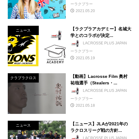
ーラクプラー
2021.05.20
【ラクプラアカデミー】名城大
ニュース
学とのコラボが決定...
LACROSSE PLUS JAPAN
ーラクプラー
2021.05.19
【動画】Lacrosse Film 奥村
クラブラクロス
祐哉選手（Stealers・...
LACROSSE PLUS JAPAN
ーラクプラー
2021.05.18
【ニュース】JLAが2021年の
ニュース
ラクロスリーグ戦の方針...
LACROSSE PLUS JAPAN