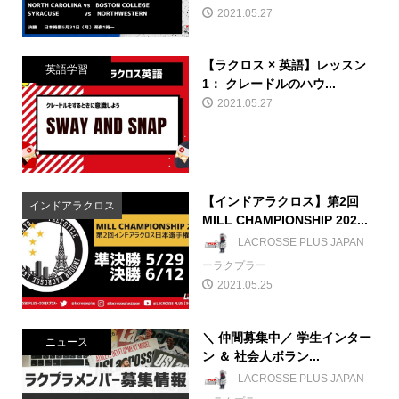
2021.05.27
【ラクロス × 英語】レッスン
英語学習
1： クレードルのハウ...
2021.05.27
【インドアラクロス】第2回
インドアラクロス
MILL CHAMPIONSHIP 202...
LACROSSE PLUS JAPAN
ーラクプラー
2021.05.25
＼ 仲間募集中／ 学生インター
ニュース
ン ＆ 社会人ボラン...
LACROSSE PLUS JAPAN