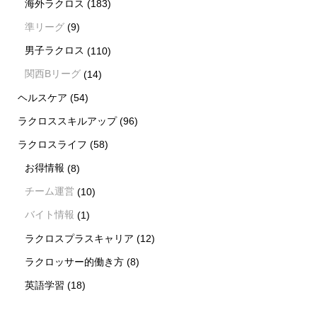
海外ラクロス
(183)
準リーグ
(9)
男子ラクロス
(110)
関西Bリーグ
(14)
ヘルスケア
(54)
ラクロススキルアップ
(96)
ラクロスライフ
(58)
お得情報
(8)
チーム運営
(10)
バイト情報
(1)
ラクロスプラスキャリア
(12)
ラクロッサー的働き方
(8)
英語学習
(18)