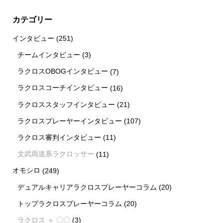
カテゴリー
インタビュー
(251)
チームインタビュー
(3)
ラクロスOBOGインタビュー
(7)
ラクロスコーチインタビュー
(16)
ラクロススタッフインタビュー
(21)
ラクロスプレーヤーインタビュー
(107)
ラクロス審判インタビュー
(11)
文武両道系ラクロッサー
(11)
オモシロ
(249)
デュアルキャリアラクロスプレーヤーコラム
(20)
トップラクロスプレーヤーコラム
(20)
ラクロス ＋ 〇〇
(3)