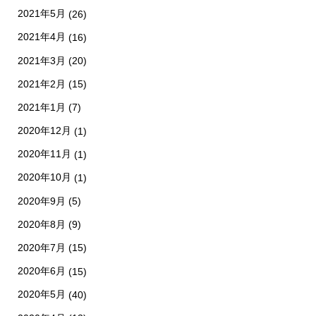
2021年5月
(26)
2021年4月
(16)
2021年3月
(20)
2021年2月
(15)
2021年1月
(7)
2020年12月
(1)
2020年11月
(1)
2020年10月
(1)
2020年9月
(5)
2020年8月
(9)
2020年7月
(15)
2020年6月
(15)
2020年5月
(40)