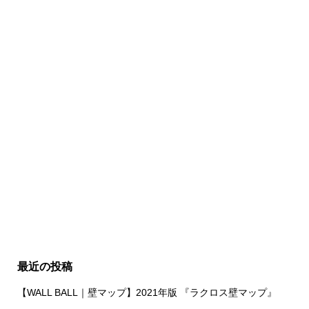
最近の投稿
【WALL BALL｜壁マップ】2021年版 『ラクロス壁マップ』