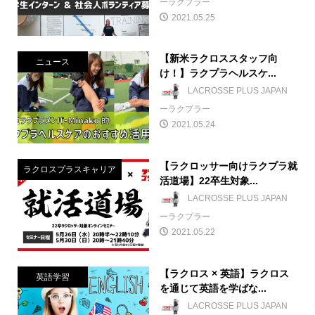
ーラクプラー
2021.05.25
【新米ラクロススタッフ向
ニュース
け！】ラクプラヘルスケ...
LACROSSE PLUS JAPAN
ーラクプラー
2021.05.24
【ラクロッサー向けラクプラ就
ラクロスプラスキャリア
活道場】22卒生対象...
LACROSSE PLUS JAPAN
ーラクプラー
2021.05.22
【ラクロス × 英語】ラクロス
英語学習
を通じて英語を学ばな...
LACROSSE PLUS JAPAN