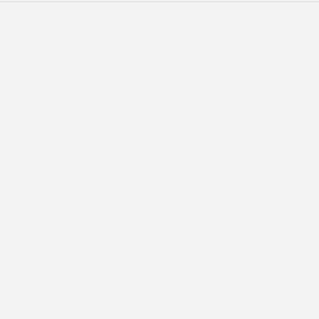
新着情報
シェア
お問い合わせ