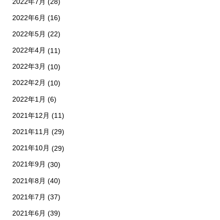
2022年7月
(28)
2022年6月
(16)
2022年5月
(22)
2022年4月
(11)
2022年3月
(10)
2022年2月
(10)
2022年1月
(6)
2021年12月
(11)
2021年11月
(29)
2021年10月
(29)
2021年9月
(30)
2021年8月
(40)
2021年7月
(37)
2021年6月
(39)