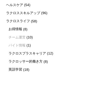
ヘルスケア
(54)
ラクロススキルアップ
(96)
ラクロスライフ
(58)
お得情報
(8)
チーム運営
(10)
バイト情報
(1)
ラクロスプラスキャリア
(12)
ラクロッサー的働き方
(8)
英語学習
(18)