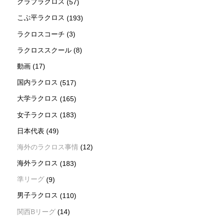
クラブラクロス
(57)
こぶ平ラクロス
(193)
ラクロスコーチ
(3)
ラクロススクール
(8)
動画
(17)
国内ラクロス
(517)
大学ラクロス
(165)
女子ラクロス
(183)
日本代表
(49)
海外のラクロス事情
(12)
海外ラクロス
(183)
準リーグ
(9)
男子ラクロス
(110)
関西Bリーグ
(14)