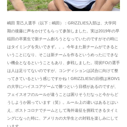
嶋田 育己人選手（以下：嶋田）：GRIZZLIES入部は、大学同
期の後藤に声をかけてもらって参加しました。実は2019年の早
稲田の卒業生で新チーム創ろうとなっていたのですがその時に
はタイミングを失いできず。。。今年また新チームができると
いうことになり、そこは新チームを作るというめったにできな
い機会となるということもあり、参戦しました。現状FOの選手
は人は足りてないのですが、コンディションは試合に向けて整
ってきているという感じですかね！GRIZZLIESの目標は米DIV1
の大学にハイスコアゲームで勝つという目標があるのですが、
フェイスオフのルールが違うことは困りそうだなっと今からど
うしようか困っています（笑）。ルール上の違いはあるとはい
え、ポストコロナでチームとして海外遠征を挑戦できるタイミ
ングになった時に、アメリカの大学生との対戦を楽しみにして
います。