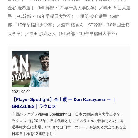
金谷 洸希選手（MF幹部・’21卒千葉大学院卒）／嶋田 育己人選
手（FO幹部・’19年早稲田大学卒）／服部 俊介選手（G幹
部・’15年早稲田大学卒）／渡部 桜さん（ST幹部・’18年国士舘
大学卒）／福田 沙織さん（ST幹部・’19年早稲田大学卒）
2021.05.01
【Player Spotlight】金山暖 ー Dan Kanayama ー ｜
GRIZZLIES｜ラクロス
今回のラクプラPlayer Spotlightでは、日本の頭脳 東京大学出身で、
ラクロスでは2018年に日本代表としてイスラエルで開催された世界
選手権大会に出場。昨年までは日本一のチームを決める大会である全
日本選手権を12連勝をし...