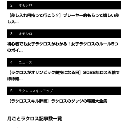
2
オモシロ
【差し入れ何持って行こう？】プレーヤー的もらって嬉しい差
し入...
3
オモシロ
初心者でも女子ラクロスがわかる！女子ラクロスのルール5つ
のポイ...
4
ニュース
【ラクロスがオリンピック競技になる日】2028年ロス五輪で
ほぼ確...
5
ラクロススキルアップ
【ラクロススキル辞書】ラクロスのダッジの種類大全集
月ごとラクロス記事数一覧
新着情報
シェア
お問い合わせ