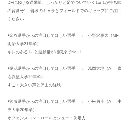
DFにおける運動量、しっかりと足でついていく1on1が持ち味
の背番号1。普段のキャラとフィールドでのギャップにご注目
ください！
◾️金谷選手からの注目してほしい選手 → 小野沢憲太（MF
明治大学21年卒）
キレのある1-1と運動量が相模原でNo. 1
◾️尾花選手からの注目してほしい選手 → 浅岡大地（AT 慶
応義塾大学19年卒）
すごく大きい声と沢山の経験
◾️後藤選手からの注目してほしい選手 → 小松勇斗（AT 中
央大学20年卒）
オフェンスコントロールとシュート決定力