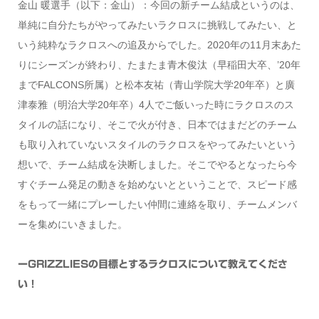
金山 暖選手（以下：金山）：今回の新チーム結成というのは、
単純に自分たちがやってみたいラクロスに挑戦してみたい、と
いう純粋なラクロスへの追及からでした。2020年の11月末あた
りにシーズンが終わり、たまたま青木俊汰（早稲田大卒、’20年
までFALCONS所属）と松本友祐（青山学院大学20年卒）と廣
津泰雅（明治大学20年卒）4人でご飯いった時にラクロスのス
タイルの話になり、そこで火が付き、日本ではまだどのチーム
も取り入れていないスタイルのラクロスをやってみたいという
想いで、チーム結成を決断しました。そこでやるとなったら今
すぐチーム発足の動きを始めないとということで、スピード感
をもって一緒にプレーしたい仲間に連絡を取り、チームメンバ
ーを集めにいきました。
ーGRIZZLIESの目標とするラクロスについて教えてくださ
い！