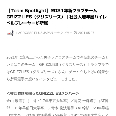
【Team Spotlight】2021年新クラブチーム
GRIZZLIES（グリズリーズ）｜社会人若年層ハイレ
ベルプレーヤーが所属
LACROSSE PLUS JAPAN ーラクプラー
2021.05.27
2021年に立ち上がった男子ラクロスチームで今話題のチームと
いえばこのチーム、GRIZZLIES（グリズリーズ）！ラクプラで
はGRIZZLIES（グリズリーズ）さんにチーム立ち上げの背景か
ら所属選手の想いをインタビューしました。
＜今回お話を伺ったGRIZZLIESメンバー＞
金山 暖選手（主将・’17年東京大学卒）／尾花 一輝選手（AT幹
部・’19年早稲田大学卒）／青木 俊汰選手（AT幹部・’20年早稲
田大学卒）／後藤 功輝選手（MF幹部・’19年早稲田大学卒）／