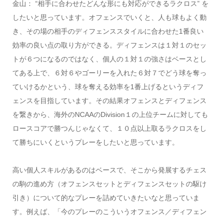
金山： “相手に合わせたどんな形にも対応ができるラクロス” を
したいと思っています。
オフェンスでいくと、
人も球もよく動
き、その場の
相手のディフェンススタイルに合わせた
1番良い
効率の良い点の取り方ができる。ディフェンスは１対１のセッ
トが６つになるのではなく、個人の１対１の強さはベースとし
てある上で、６対６やゴーリーを入れた６対７でどう球を奪っ
ていけるかという、球を奪える効率を1番上げるというディフ
ェンスを目指しています。その結果オフェンスとディフェンス
を繋きから、海外のNCAAの
Division
１の上位チームに対しても
ロースコアで勝つんじゃなくて、１０点以上取るラクロスをし
て勝ちにいくというプレーをしたいと思っています。
高い個人スキルがあるのはベースで、そこから発展するチェス
の駒の進め方（オフェンスセットとディフェンスセットの駆け
引き）について的なプレーを詰めていきたいなと思っていま
す。例えば、「今のプレーのこういうオフェンス／ディフェン