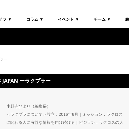
イフ ▼
コラム ▼
イベント ▼
チーム ▼
練
プラー
US JAPAN ーラクプラー
小野寺ひより（編集長）
＜ラクプラについて＞設立：2016年8月｜ミッション：ラクロス
に関わる人に有益な情報を届け続ける｜ビジョン：ラクロスの人