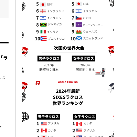
 『ラ
しま
ど