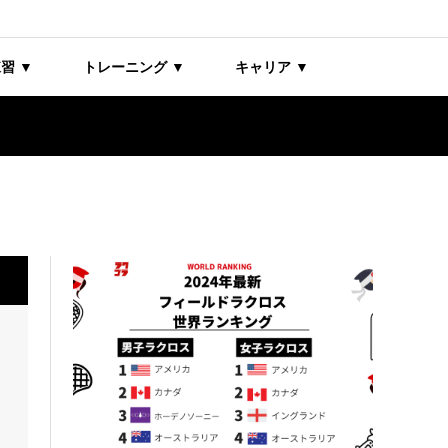
習 ▼
トレーニング ▼
キャリア ▼