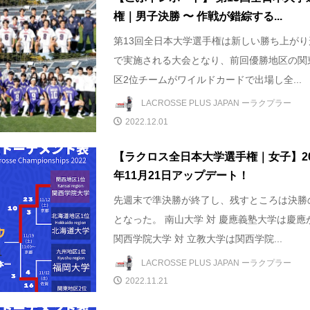
権｜男子決勝 〜 作戦が錯綜する...
第13回全日本大学選手権は新しい勝ち上がり
で実施される大会となり、前回優勝地区の関
区2位チームがワイルドカードで出場し全...
LACROSSE PLUS JAPAN ーラクプラー
2022.12.01
【ラクロス全日本大学選手権｜女子】20
年11月21日アップデート！
先週末で準決勝が終了し、残すところは決勝
となった。 南山大学 対 慶應義塾大学は慶應
関西学院大学 対 立教大学は関西学院...
LACROSSE PLUS JAPAN ーラクプラー
2022.11.21