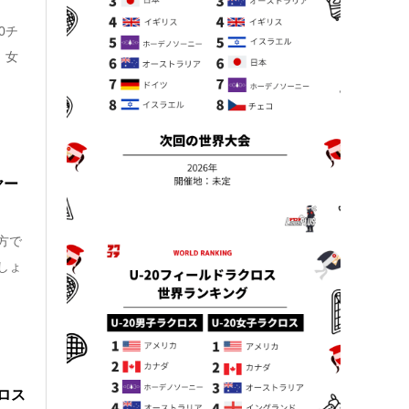
0チ
、女
ヤー
方で
しょ
ロス