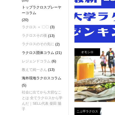
(20)
トップラクロスプレーヤ
ーコラム
(20)
ラクロス ＋ 〇〇
(3)
ラクロスその後
(13)
ラクロスのその先に
(2)
オモシロ
ラクロス団体コラム
(21)
レジェンドコラム
(6)
教えて純一さん
(13)
海外現地ラクロスコラム
(5)
社会に出てから大切なこ
とは 全てラクロスから学
んだ｜SELL代表 柴田 陽
子
こぶ平ラクロス