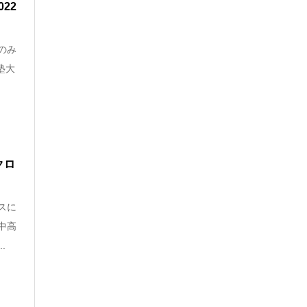
22
のみ
塾大
クロ
スに
中高
.