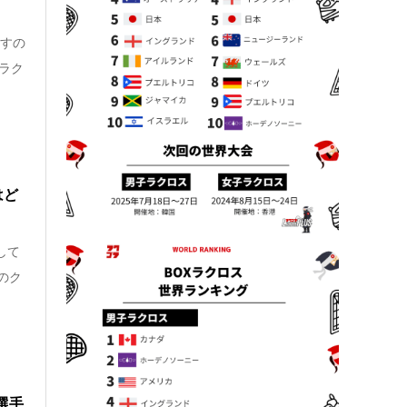
残すの
ラク
はど
して
のク
選手