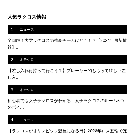
人気ラクロス情報
1
ニュース
全国版！大学ラクロスの強豪チームはどこ！？【2024年最新情
報】...
2
オモシロ
【差し入れ何持って行こう？】プレーヤー的もらって嬉しい差
し入...
3
オモシロ
初心者でも女子ラクロスがわかる！女子ラクロスのルール5つ
のポイ...
4
ニュース
【ラクロスがオリンピック競技になる日】2028年ロス五輪でほ