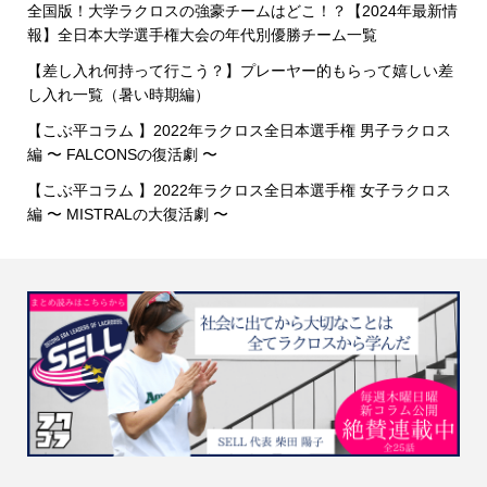
全国版！大学ラクロスの強豪チームはどこ！？【2024年最新情
報】全日本大学選手権大会の年代別優勝チーム一覧
【差し入れ何持って行こう？】プレーヤー的もらって嬉しい差
し入れ一覧（暑い時期編）
【こぶ平コラム 】2022年ラクロス全日本選手権 男子ラクロス
編 〜 FALCONSの復活劇 〜
【こぶ平コラム 】2022年ラクロス全日本選手権 女子ラクロス
編 〜 MISTRALの大復活劇 〜