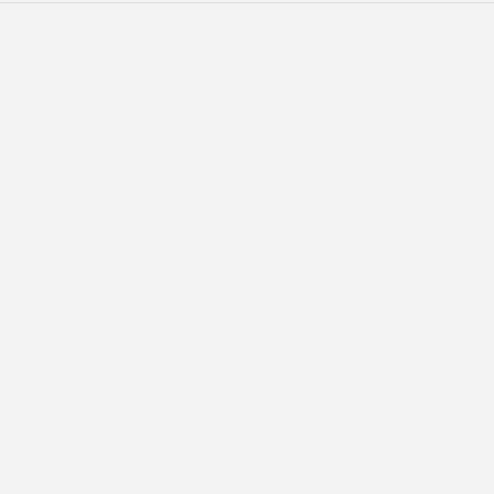
新着情報
シェア
お問い合わせ