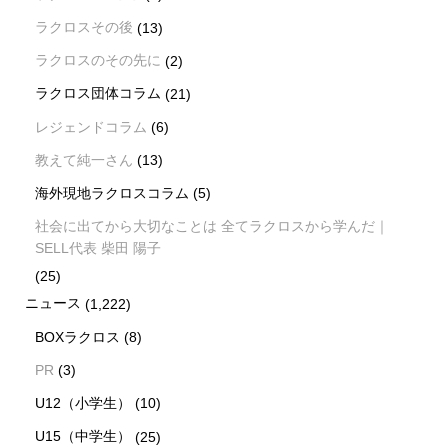
ラクロスその後
(13)
ラクロスのその先に
(2)
ラクロス団体コラム
(21)
レジェンドコラム
(6)
教えて純一さん
(13)
海外現地ラクロスコラム
(5)
社会に出てから大切なことは 全てラクロスから学んだ｜
SELL代表 柴田 陽子
(25)
ニュース
(1,222)
BOXラクロス
(8)
PR
(3)
U12（小学生）
(10)
U15（中学生）
(25)