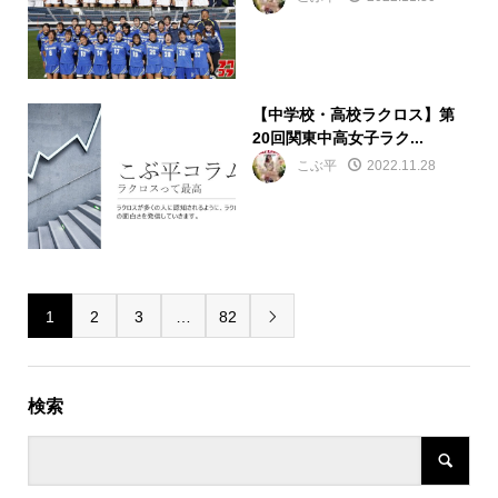
【中学校・高校ラクロス】第
20回関東中高女子ラク...
こぶ平
2022.11.28
1
2
3
…
82

検索