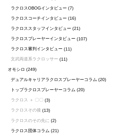
ラクロスOBOGインタビュー
(7)
ラクロスコーチインタビュー
(16)
ラクロススタッフインタビュー
(21)
ラクロスプレーヤーインタビュー
(107)
ラクロス審判インタビュー
(11)
文武両道系ラクロッサー
(11)
オモシロ
(249)
デュアルキャリアラクロスプレーヤーコラム
(20)
トップラクロスプレーヤーコラム
(20)
ラクロス ＋ 〇〇
(3)
ラクロスその後
(13)
ラクロスのその先に
(2)
ラクロス団体コラム
(21)