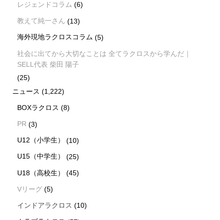
レジェンドコラム
(6)
教えて純一さん
(13)
海外現地ラクロスコラム
(5)
社会に出てから大切なことは 全てラクロスから学んだ｜
SELL代表 柴田 陽子
(25)
ニュース
(1,222)
BOXラクロス
(8)
PR
(3)
U12（小学生）
(10)
U15（中学生）
(25)
U18（高校生）
(45)
Vリーグ
(5)
インドアラクロス
(10)