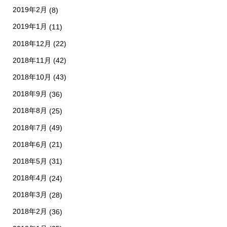
2019年2月
(8)
2019年1月
(11)
2018年12月
(22)
2018年11月
(42)
2018年10月
(43)
2018年9月
(36)
2018年8月
(25)
2018年7月
(49)
2018年6月
(21)
2018年5月
(31)
2018年4月
(24)
2018年3月
(28)
2018年2月
(36)