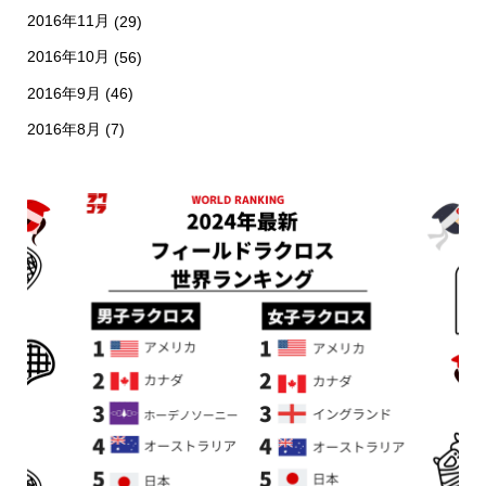
2016年11月
(29)
2016年10月
(56)
2016年9月
(46)
2016年8月
(7)