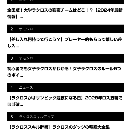
全国版！大学ラクロスの強豪チームはどこ！？【2024年最新
情報】...
2
オモシロ
【差し入れ何持って行こう？】プレーヤー的もらって嬉しい差
し入...
3
オモシロ
初心者でも女子ラクロスがわかる！女子ラクロスのルール5つ
のポイ...
4
ニュース
【ラクロスがオリンピック競技になる日】2028年ロス五輪で
ほぼ確...
5
ラクロススキルアップ
【ラクロススキル辞書】ラクロスのダッジの種類大全集