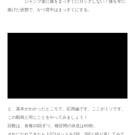
ジャンプ後に膝をまっすぐにロックしない！膝を常に
曲げた状態で、かつ背中はまっすぐにする。
と、基本がわかったところで、応用編です。ここがミソです。
この動画と同じことをやってみましょう！
回数は、各種10回ずつ、種目間の休息は60秒。
それになれてきたら上記1セットを2回、3回と繰り返してみて