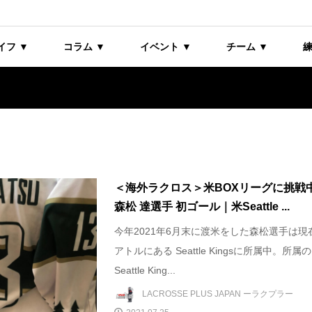
イフ ▼
コラム ▼
イベント ▼
チーム ▼
練
＜海外ラクロス＞米BOXリーグに挑戦
森松 達選手 初ゴール｜米Seattle ...
今年2021年6月末に渡米をした森松選手は現
アトルにある Seattle Kingsに所属中。所属の
Seattle King...
LACROSSE PLUS JAPAN ーラクプラー