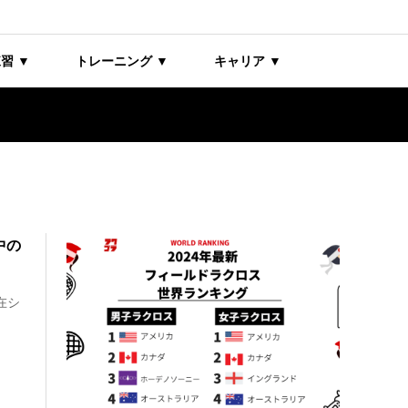
習 ▼
トレーニング ▼
キャリア ▼
中の
在シ