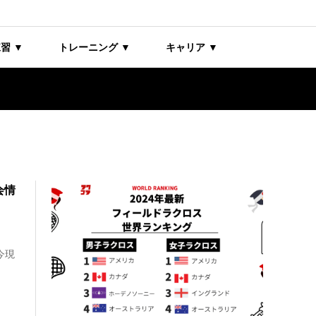
習 ▼
トレーニング ▼
キャリア ▼
会情
今現