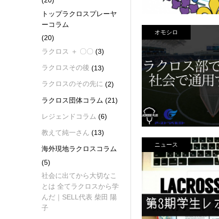
(20)
トップラクロスプレーヤ
ーコラム
オモシロ
(20)
ラクロス ＋ 〇〇
(3)
ラクロスその後
(13)
ラクロスのその先に
(2)
ラクロス団体コラム
(21)
レジェンドコラム
(6)
教えて純一さん
(13)
ニュース
海外現地ラクロスコラム
(5)
社会に出てから大切なこ
とは 全てラクロスから学
んだ｜SELL代表 柴田 陽
子