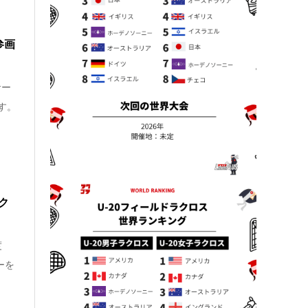
参画
サー
す。
ク
度
ーを