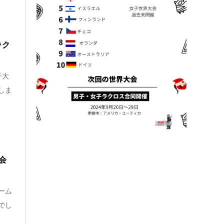
ラク
子大
しま
会
チーム
でし