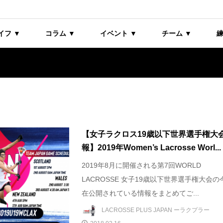
イフ ▼
コラム ▼
イベント ▼
チーム ▼
練
【女子ラクロス19歳以下世界選手権大
報】2019年Women’s Lacrosse Worl...
2019年8月に開催される第7回WORLD
LACROSSE 女子19歳以下世界選手権大会の
在公開されている情報をまとめてご...
LACROSSE PLUS JAPAN ーラクプラー