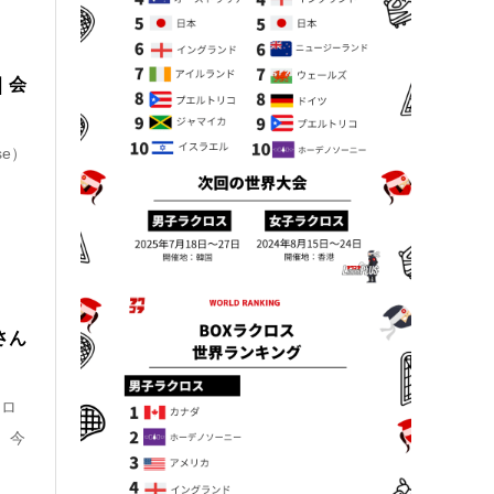
｜会
sse）
さん
クロ
 今