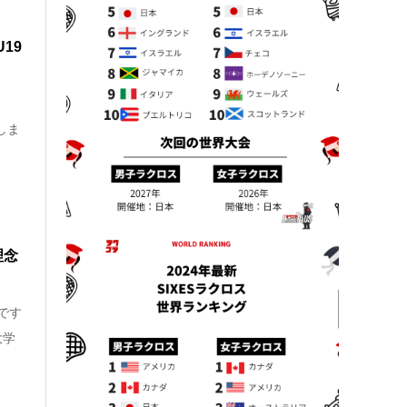
19
定しま
理念
です
大学