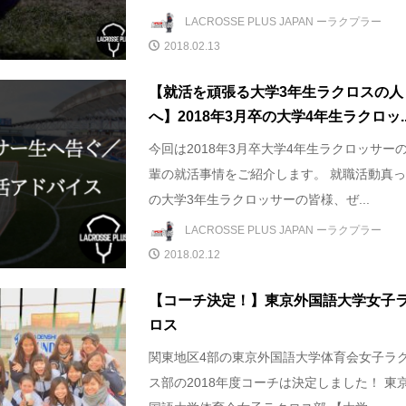
LACROSSE PLUS JAPAN ーラクプラー
2018.02.13
【就活を頑張る大学3年生ラクロスの人
へ】2018年3月卒の大学4年生ラクロッ..
今回は2018年3月卒大学4年生ラクロッサー
輩の就活事情をご紹介します。 就職活動真
の大学3年生ラクロッサーの皆様、ぜ...
LACROSSE PLUS JAPAN ーラクプラー
2018.02.12
【コーチ決定！】東京外国語大学女子
ロス
関東地区4部の東京外国語大学体育会女子ラ
ス部の2018年度コーチは決定しました！ 東