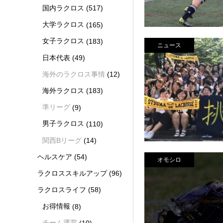
国内ラクロス
(517)
大学ラクロス
(165)
女子ラクロス
(183)
ニュース
日本代表
(49)
海外のラクロス事情
(12)
海外ラクロス
(183)
準リーグ
(9)
男子ラクロス
(110)
関西Bリーグ
(14)
ヘルスケア
(54)
オモシロ
ラクロススキルアップ
(96)
ラクロスライフ
(58)
お得情報
(8)
チーム運営
(10)