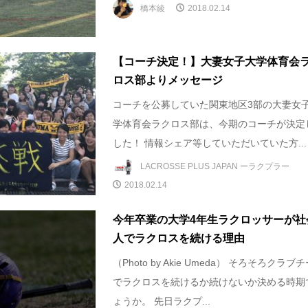
橋本綾
2018.02.14
【コーチ決定！】大妻女子大学体育会
ロス部よりメッセージ
コーチを公募していた関東地区3部の大妻女
学体育会ラクロス部は、今期のコーチが決定
した！ 情報シェア等していただいていた方...
LACROSSE PLUS JAPAN ーラクプラー
2018.02.14
今年卒業の大学4年生ラクロッサーが社
人でラクロスを続ける理由
（Photo by Akie Umeda） そろそろクラブ
でラクロスを続けるか続けないか決める時期
ょうか。 先日ラクプ...