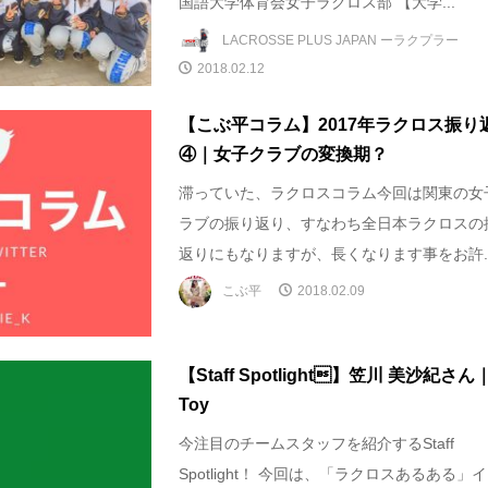
国語大学体育会女子ラクロス部 【大学...
LACROSSE PLUS JAPAN ーラクプラー
2018.02.12
【こぶ平コラム】2017年ラクロス振り
④｜女子クラブの変換期？
滞っていた、ラクロスコラム今回は関東の女
ラブの振り返り、すなわち全日本ラクロスの
返りにもなりますが、長くなります事をお許..
こぶ平
2018.02.09
【Staff Spotlight】笠川 美沙紀さん
Toy
今注目のチームスタッフを紹介するStaff
Spotlight！ 今回は、「ラクロスあるある」