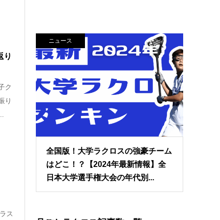
ニュース
返り
子ク
振り
.
全国版！大学ラクロスの強豪チーム
はどこ！？【2024年最新情報】全
｜
日本大学選手権大会の年代別...
イラス