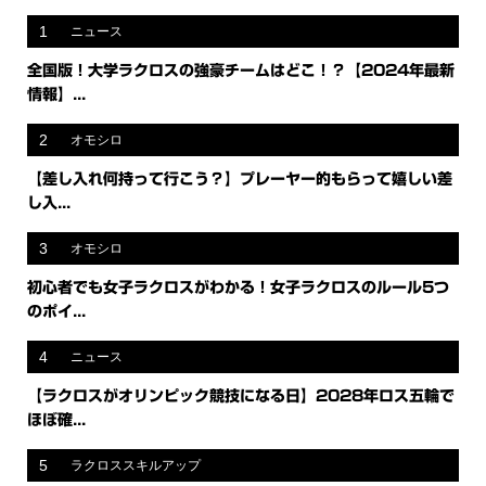
1
ニュース
全国版！大学ラクロスの強豪チームはどこ！？【2024年最新
情報】...
2
オモシロ
【差し入れ何持って行こう？】プレーヤー的もらって嬉しい差
し入...
3
オモシロ
初心者でも女子ラクロスがわかる！女子ラクロスのルール5つ
のポイ...
4
ニュース
【ラクロスがオリンピック競技になる日】2028年ロス五輪で
ほぼ確...
5
ラクロススキルアップ