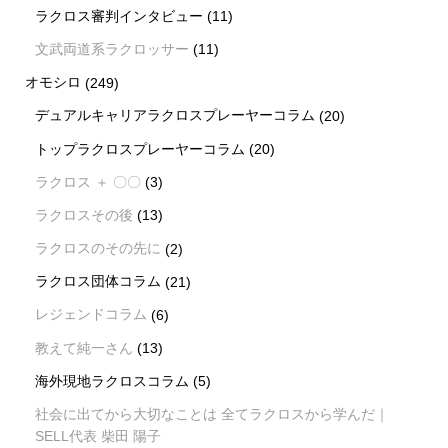
ラクロス審判インタビュー
(11)
文武両道系ラクロッサー
(11)
オモシロ
(249)
デュアルキャリアラクロスプレーヤーコラム
(20)
トップラクロスプレーヤーコラム
(20)
ラクロス ＋ 〇〇
(3)
ラクロスその後
(13)
ラクロスのその先に
(2)
ラクロス団体コラム
(21)
レジェンドコラム
(6)
教えて純一さん
(13)
海外現地ラクロスコラム
(5)
社会に出てから大切なことは 全てラクロスから学んだ｜
SELL代表 柴田 陽子