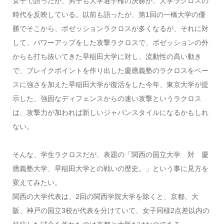
女子で語ったが、男子も大学選手権の決勝が、大学ラクロスの
時代を反映している。以前も語ったが、第1回の一橋大学の優
勝でそこから、ポゼッションラクロスが多くなるが、それに対
して、パワーアップをした攻撃ラクロスで、ポゼッションの外
からも打ち抜いてきた早稲田大学に対し、流動性の高い動き
で、ブレイクポイントを作り出した慶應義塾のラクロスをベー
スに強さを加えた早稲田大学が復活をした今年、東京大学が提
示した、強固なディフェンスからの速い攻撃というラクロス
は、攻撃力が加われば新しいジャパンスタイルになるかもしれ
ない。
そんな、学生ラクロスだが、表題の「関西の国立大学 対 慶
應義塾大学、早稲田大学との戦いの歴史。」という事に見方を
変えてみたい。
関西の大学代表は、2回の関西学院大学を除くと、京都、大
阪、神戸の国立3校が代表を分けていて、女子同様2点差以内の