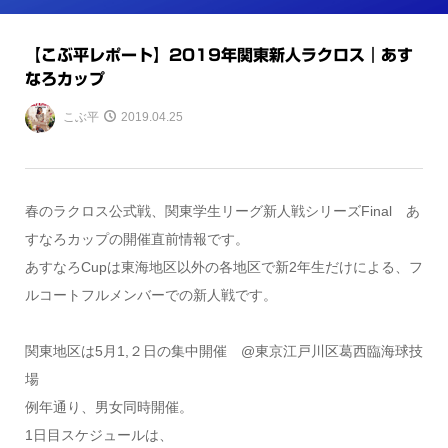
【こぶ平レポート】2019年関東新人ラクロス｜あす
なろカップ
こぶ平
2019.04.25
春のラクロス公式戦、関東学生リーグ新人戦シリーズFinal あ
すなろカップの開催直前情報です。
あすなろCupは東海地区以外の各地区で新2年生だけによる、フ
ルコートフルメンバーでの新人戦です。
関東地区は5月1,２日の集中開催 @東京江戸川区葛西臨海球技
場
例年通り、男女同時開催。
1日目スケジュールは、