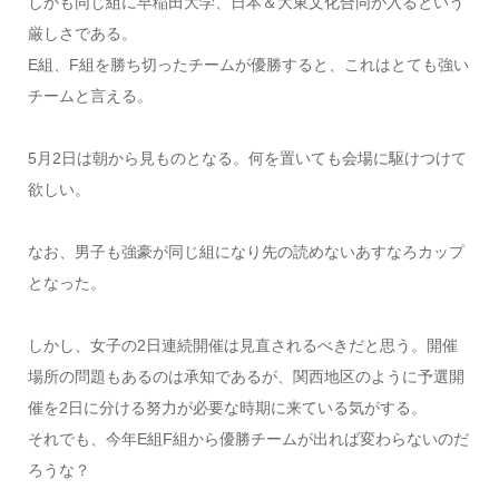
しかも同じ組に早稲田大学、日本＆大東文化合同が入るという
厳しさである。
E組、F組を勝ち切ったチームが優勝すると、これはとても強い
チームと言える。
5月2日は朝から見ものとなる。何を置いても会場に駆けつけて
欲しい。
なお、男子も強豪が同じ組になり先の読めないあすなろカップ
となった。
しかし、女子の2日連続開催は見直されるべきだと思う。開催
場所の問題もあるのは承知であるが、関西地区のように予選開
催を2日に分ける努力が必要な時期に来ている気がする。
それでも、今年E組F組から優勝チームが出れば変わらないのだ
ろうな？