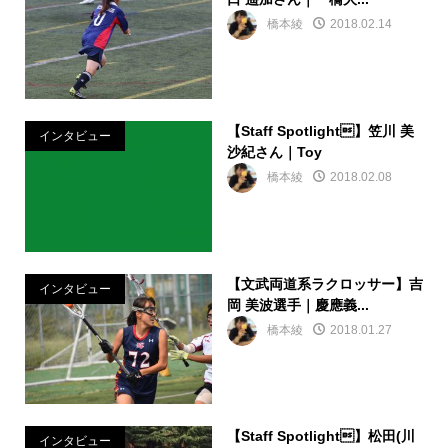
橋本綾
2018.02.14
【Staff Spotlight】笠川 美
インタビュー
沙紀さん｜Toy
橋本綾
2018.02.08
【文武両道系ラクロッサー】吉
インタビュー
岡 美波選手｜慶應義...
橋本綾
2018.01.27
【Staff Spotlight】松田(川
インタビュー