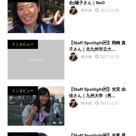
合)陽子さん｜NeO
橋本綾
2017.12.16
【Staff Spotlight】岡崎 真
インタビュー
子さん｜北九州市立大...
橋本綾
2017.12.15
【Staff Spotlight】光安 由
インタビュー
佳さん｜九州大学（男...
橋本綾
2017.11.27
【Staff Spotlight】吉富 晃