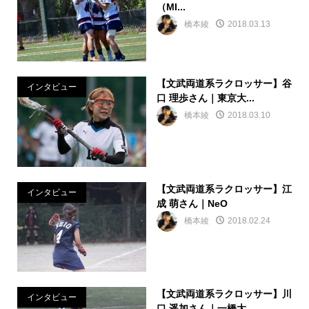
（MI...
橋本綾
2018.03.13
【文武両道系ラクロッサー】谷
インタビュー
口 理歩さん｜東京大...
橋本綾
2018.03.10
【文武両道系ラクロッサー】江
インタビュー
成 萌さん｜NeO
橋本綾
2018.02.24
【文武両道系ラクロッサー】川
インタビュー
口 遥加さん｜一橋大...