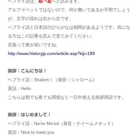
ヘブライ語は、
へと読みます。
右→左
アルファベットではないので、何が書いてあるか不明でしょう
が、文字の流れは右から左です。
ヘブライ語と日本語のひらがなは相関があるようです。気にな
る方はこの記事を読んで見てみてください。
言葉って奥が深いですね。
http://www.historyjp.com/article.asp?kiji=189
挨拶：こんにちは！
ヘブライ語：Shalom！（発音：シャローム）
英語：Hello
こちらは朝でも夜でも関係なく一日中使える挨拶用語です。
挨拶：はじめまして！
ヘブライ語：Na’im Me’od（発音：ナイームメオッド）
英語：Nice to meet you