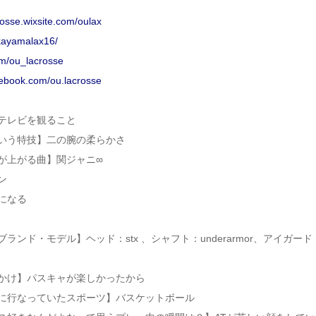
osse.wixsite.com/oulax
okayamalax16/
com/ou_lacrosse
cebook.com/ou.lacrosse
テレビを観ること
いう特技】二の腕の柔らかさ
が上がる曲】関ジャニ∞
ン
になる
ンド・モデル】ヘッド：stx 、シャフト：underarmor、アイガード
かけ】パスキャが楽しかったから
に行なっていたスポーツ】バスケットボール