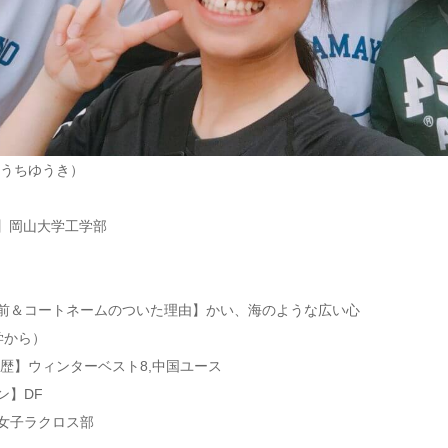
まうちゆうき）
校】岡山大学工学部
前＆コートネームのついた理由】かい、海のような広い心
学から）
歴】ウィンターベスト8,中国ユース
ン】DF
女子ラクロス部