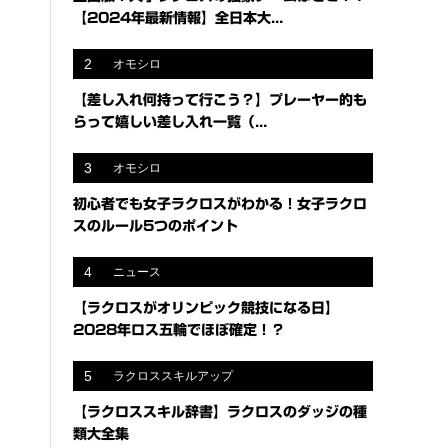
【2024年最新情報】全日本大...
2
オモシロ
【差し入れ何持って行こう？】プレーヤー的も
らって嬉しい差し入れ一覧（...
3
オモシロ
初心者でも女子ラクロスがわかる！女子ラクロ
スのルール5つのポイント
4
ニュース
【ラクロスがオリンピック競技になる日】
2028年ロス五輪でほぼ確定！？
5
ラクロススキルアップ
【ラクロススキル辞書】ラクロスのダッジの種
類大全集