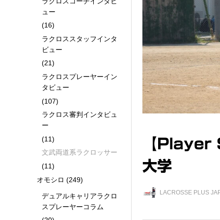
ラクロスコーチインタビ
ュー
(16)
ラクロススタッフインタ
ビュー
(21)
ラクロスプレーヤーイン
タビュー
(107)
ラクロス審判インタビュ
ー
(11)
【Player
文武両道系ラクロッサー
大学
(11)
オモシロ
(249)
LACROSSE PLUS 
デュアルキャリアラクロ
スプレーヤーコラム