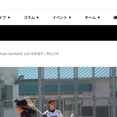
イフ ▼
コラム ▼
イベント ▼
チーム ▼
練
layer Spotlight】山内 有希選手｜岡山大学