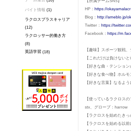
【所属チームSNS】
HP：
https://okayamalacr
バイト情報
(1)
Blog：
http://ameblo.jp/
ラクロスプラスキャリア
Twitter：
https://twitter.
(12)
Facebook：
https://m.fa
ラクロッサー的働き方
(8)
【趣味】スポーツ観戦、
英語学習
(18)
【これだけは負けないと
【好きな曲・テンション
【好きな食べ物】ホルモ
【好きな言葉】なるよう
【使っているラクロスのブラ
stx、グローブ：harrow
【ラクロスを始めたきっ
【ラクロスを始める以前