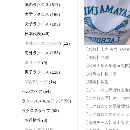
国内ラクロス
(517)
大学ラクロス
(165)
女子ラクロス
(183)
日本代表
(49)
海外のラクロス事情
(12)
【名前】山内 有希（や
海外ラクロス
(183)
【年齢】21歳
準リーグ
(9)
【出身大学＆学部or高
男子ラクロス
(110)
【出身地】福井県
関西Bリーグ
(14)
【職業】学生
【プレー中に呼ばれる名
ヘルスケア
(54)
【ラクロス歴】3年（大
ラクロススキルアップ
(96)
【ラクロスでの受賞/選抜
ラクロスライフ
(58)
【ラクロスでのポジショ
お得情報
(8)
【所属チーム】岡山大学
チーム運営
(10)