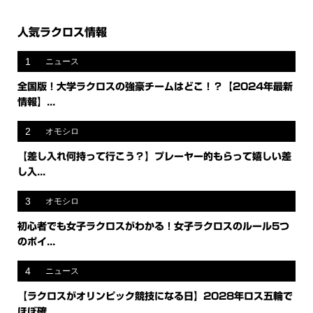
人気ラクロス情報
1
ニュース
全国版！大学ラクロスの強豪チームはどこ！？【2024年最新
情報】...
2
オモシロ
【差し入れ何持って行こう？】プレーヤー的もらって嬉しい差
し入...
3
オモシロ
初心者でも女子ラクロスがわかる！女子ラクロスのルール5つ
のポイ...
4
ニュース
【ラクロスがオリンピック競技になる日】2028年ロス五輪で
ほぼ確...