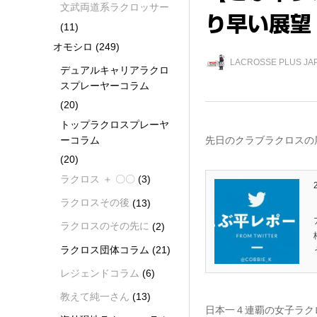
文武両道系ラクロッサー
り早い展望
(11)
オモシロ
(249)
LACROSSE PLUS 
デュアルキャリアラクロ
スプレーヤーコラム
(20)
トップラクロスプレーヤ
ーコラム
先日のクラブラクロスの
(20)
ラクロス ＋ 〇〇
(3)
ラクロスその後
(13)
ラクロスのその先に
(2)
ラクロス団体コラム
(21)
レジェンドコラム
(6)
教えて純一さん
(13)
日本一４連覇の女子ラクロ