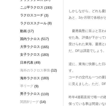
こぶ平ラクロス
(193)
しかしながら、どれも慶
ラクロスコーチ
(3)
あと、3か月弱で各校が
ラクロススクール
(8)
慶應義塾に並ぶと言われ
動画
(17)
せた為、評価が下がって
国内ラクロス
(517)
受けられた東海。慶應と
大学ラクロス
(165)
だ、DFは課題でしょう
女子ラクロス
(183)
日本代表
(49)
逆に、東海に快勝した日
海外のラクロス事情
(12)
す。
コーチの交代も一つの要
海外ラクロス
(183)
に見えました。ただ、D
準リーグ
(9)
男子ラクロス
(110)
昨年4連覇直前で唯一の
関西Bリーグ
(14)
保っている事は間違いな