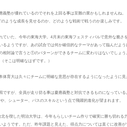
應義塾が優れているのでそれを上回る事は至難の業かもしれませんね。
どのような成長を見せるのか、どのような戦術で戦うのか楽しみです。
ていた、今年の東海大学。4月末の東海フェスティバルで意外な脆さ
いるようですが、あの試合では何か確信的なテーマがあって臨んだよう
の相対論で言うと①のパターンができるチームに変わりはないでしょう
。（そこは明確なはずです。）
本体育大は久々にチームに明確な意思が存在するようになったように見
因ですが、全員が走り切る事は慶應義塾と対抗できるものになっている
Fや、シューター、パスのスキルという点で飛躍的進化が望まれます。
敗北を喫した明治大学は、今年もらしいチーム作りで確実に勝ち切れる
いようです。ただ、昨年課題と見えた、得点力については直ぐに改善が