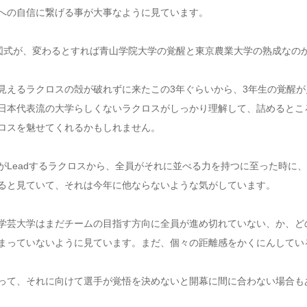
への自信に繋げる事が大事なように見ています。
の図式が、変わるとすれば青山学院大学の覚醒と東京農業大学の熟成なの
見えるラクロスの殻が破れずに来たこの3年ぐらいから、3年生の覚醒が
日本代表流の大学らしくないラクロスがしっかり理解して、詰めるとこ
ロスを魅せてくれるかもしれません。
がLeadするラクロスから、全員がそれに並べる力を持つに至った時に
ると見ていて、それは今年に他ならないような気がしています。
学芸大学はまだチームの目指す方向に全員が進め切れていない、か、ど
まっていないように見ています。まだ、個々の距離感をかくにんしてい
って、それに向けて選手が覚悟を決めないと開幕に間に合わない場合も