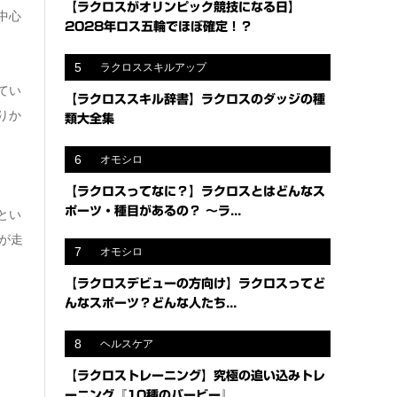
【ラクロスがオリンピック競技になる日】
中心
2028年ロス五輪でほぼ確定！？
5
ラクロススキルアップ
てい
【ラクロススキル辞書】ラクロスのダッジの種
りか
類大全集
6
オモシロ
【ラクロスってなに？】ラクロスとはどんなス
ポーツ・種目があるの？ 〜ラ...
とい
が走
7
オモシロ
【ラクロスデビューの方向け】ラクロスってど
んなスポーツ？どんな人たち...
8
ヘルスケア
【ラクロストレーニング】究極の追い込みトレ
ーニング『10種のバービー』