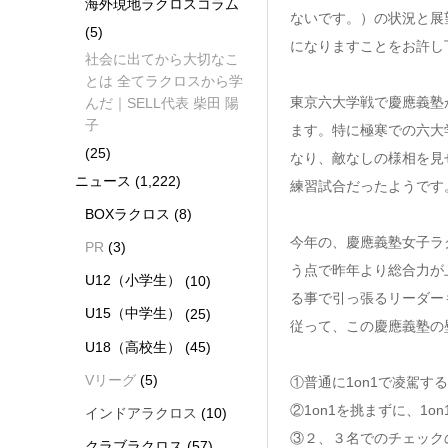
海外現地ラクロスコラム
ないです。）の状況と展
(5)
になりますことをお許し
社会に出てから大切なこ
とは 全てラクロスから学
東京六大学戦で慶應義塾
んだ｜SELL代表 柴田 陽
子
ます。特に極寒での六大
(25)
なり、敵なしの様相を見
ニュース
(1,222)
練習試合だったようです
BOXラクロス
(8)
今年の、慶應義塾女子ラ
PR
(3)
う点で昨年より総合力が
U12（小学生）
(10)
る事で引っ張るリーダー
U15（中学生）
(25)
従って、この慶應義塾の
U18（高校生）
(45)
Vリーグ
(5)
①普通に1on1で凌駕する
②1on1を挑まずに、1
インドアラクロス
(10)
③２、３名でのチェッ
クラブラクロス
(57)