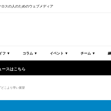
クロスの人のためのウェブメディア
イフ ▼
コラム ▼
イベント ▼
チーム ▼
練
ュースはこちら
”どこより早い展望