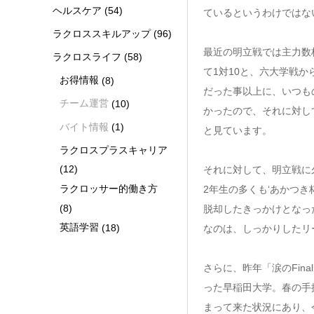
ヘルスケア
(54)
ているというわけではな
ラクロススキルアップ
(96)
最近の明立戦では主力数
ラクロスライフ
(58)
て1対10と、六大学戦
お得情報
(8)
だった事以上に、いつも
チーム運営
(10)
かったので、それに対し
バイト情報
(1)
と見ています。
ラクロスプラスキャリア
(12)
それに対して、明立戦に
ラクロッサー的働き方
2年生の多くも‘あかつ
(8)
脱却したきっかけとなっ
英語学習
(18)
なのは、しっかりしたリ
さらに、昨年「涙のFin
った早稲田大学。春の手
まって来た状況にあり、