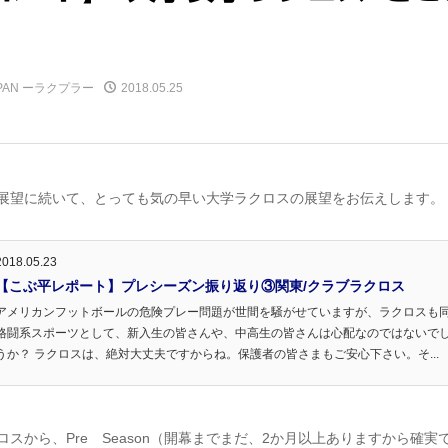
JAPAN ーラクプラー
2018.05.25
展望に続いて、とっても気の早い大学ラクロスの展望をお伝えします。
2018.05.23
【こぶ平レポート】プレシーズン振り返り③関東/クラブラクロス
アメリカンフットボールの危険プレー問題が世間を騒がせていますが、ラクロスも
格闘系スポーツとして、新入生の皆さんや、中高生の皆さんは心配なのではないで
うか？ ラクロスは、絶対大丈夫ですからね。保護者の皆さまもご安心下さい。そ...
スから、Pre Season（開幕までまだ、2か月以上ありますから確実