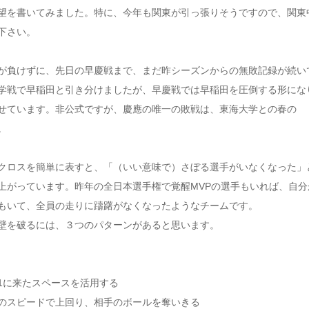
望を書いてみました。特に、今年も関東が引っ張りそうですので、関東
下さい。
が負けずに、先日の早慶戦まで、まだ昨シーズンからの無敗記録が続い
学戦で早稲田と引き分けましたが、早慶戦では早稲田を圧倒する形にな
せています。非公式ですが、慶應の唯一の敗戦は、東海大学との春の
。
クロスを簡単に表すと、「（いい意味で）さぼる選手がいなくなった」
上がっています。昨年の全日本選手権で覚醒MVPの選手もいれば、自分
もいて、全員の走りに躊躇がなくなったようなチームです。
壁を破るには、３つのパターンがあると思います。
on1に来たスペースを活用する
クのスピードで上回り、相手のボールを奪いきる