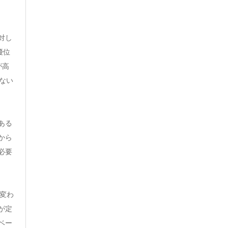
対し
優位
が高
ない
ある
から
必要
に変わ
が定
ベー