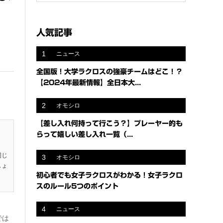
人気記事
1
ニュース
全国版！大学ラクロスの強豪チームはどこ！？
【2024年最新情報】全日本大...
2
オモシロ
【差し入れ何持って行こう？】プレーヤー的も
らって嬉しい差し入れ一覧（...
同じ
3
オモシロ
しょ
初心者でも女子ラクロスがわかる！女子ラクロ
スのルール5つのポイント
4
ニュース
では