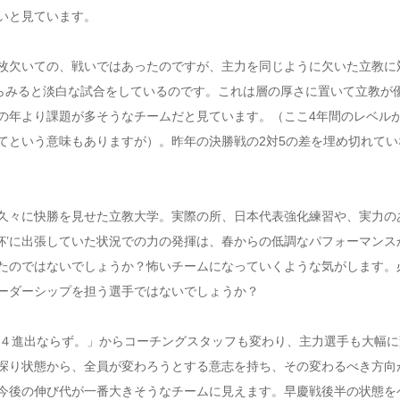
いと見ています。
枚欠いての、戦いではあったのですが、主力を同じように欠いた立教に
からみると淡白な試合をしているのです。これは層の厚さに置いて立教が
の年より課題が多そうなチームだと見ています。（ここ4年間のレベル
てという意味もありますが）。昨年の決勝戦の2対5の差を埋め切れてい
久々に快勝を見せた立教大学。実際の所、日本代表強化練習や、実力の
き杯’に出張していた状況での力の発揮は、春からの低調なパフォーマンス
たのではないでしょうか？怖いチームになっていくような気がします。
ーダーシップを担う選手ではないでしょうか？
al４進出ならず。」からコーチングスタッフも変わり、主力選手も大幅
探り状態から、全員が変わろうとする意志を持ち、その変わるべき方向
今後の伸び代が一番大きそうなチームに見えます。早慶戦後半の状態を