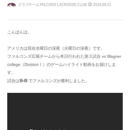
クラブチーム FALCONS LACROSSE CLUB
2016.09.21
こんばんは。
アメリカは現在水曜日の深夜（火曜日の深夜）です。
ファルコンズ広報チームから本日行われた第２試合 vs Wagner
college（DivisionⅠ）のゲームハイライト動画をお届けしま
す。
試合は
でファルコンズが勝利しました。
9-8