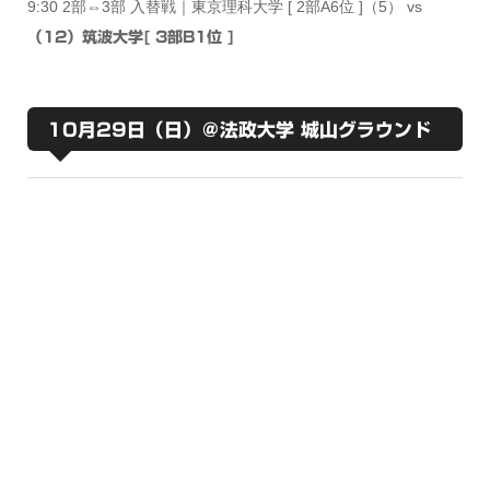
9:30 2部⇔3部 入替戦｜東京理科大学 [ 2部A6位 ]（5） vs
（12）筑波大学[ 3部B1位 ]
10月29日（日）＠法政大学 城山グラウンド