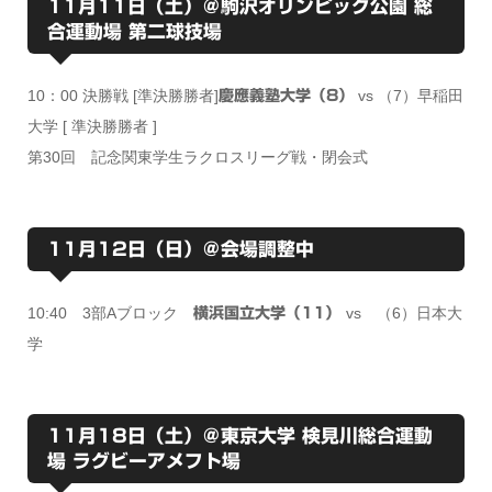
11月11日（土）＠駒沢オリンピック公園 総
合運動場 第二球技場
10：00 決勝戦 [準決勝勝者]
vs （7）早稲田
慶應義塾大学（8）
大学 [ 準決勝勝者 ]
第30回 記念関東学生ラクロスリーグ戦・閉会式
11月12日（日）＠会場調整中
10:40 3部Aブロック
vs （6）日本大
横浜国立大学（11）
学
11月18日（土）＠東京大学 検見川総合運動
場 ラグビーアメフト場