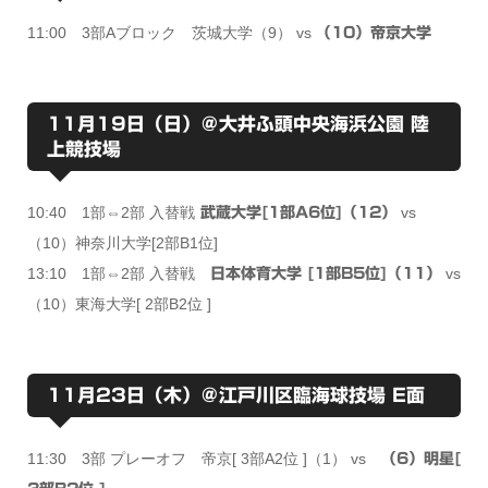
11:00 3部Aブロック 茨城大学（9） vs
（10）帝京大学
11月19日（日）＠大井ふ頭中央海浜公園 陸
上競技場
10:40 1部⇔2部 入替戦
vs
武蔵大学[1部A6位]（12）
（10）神奈川大学[2部B1位]
13:10 1部⇔2部 入替戦
vs
日本体育大学 [1部B5位]（11）
（10）東海大学[ 2部B2位 ]
11月23日（木）＠江戸川区臨海球技場 E面
11:30 3部 プレーオフ 帝京[ 3部A2位 ]（1） vs
（6）明星[