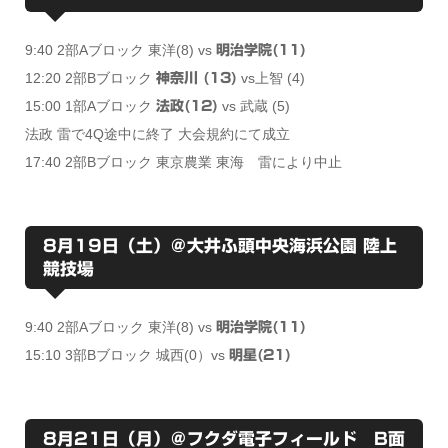
9:40 2部Aブロック 東洋(8) vs
明治学院(11)
12:20 2部Bブロック
vs上智 (4)
神奈川 (13)
15:00 1部Aブロック
vs 武蔵 (5)
法政(12)
法政 雷で4Q途中に終了 大会規約にて成立
17:40 2部Bブロック 東京農業 東海 雷により中止
8月19日（土）＠大井ふ頭中央海浜公園 陸上
競技場
9:40 2部Aブロック 東洋(8) vs
明治学院(11)
15:10 3部Bブロック 城西(0）vs
明星(21)
8月21日（月）＠フクダ電子フィールド B面