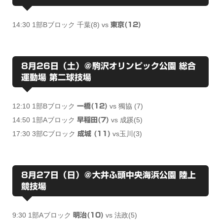
14:30 1部Bブロック 千葉(8) vs
東京(12)
8月26日（土）＠駒沢オリンピック公園 総合
運動場 第二球技場
12:10 1部Bブロック
vs 獨協 (7)
一橋(12)
14:50 1部Aブロック
vs 成蹊(5)
早稲田(7)
17:30 3部Cブロック
vs玉川(3)
成城 (11)
8月27日（日）＠大井ふ頭中央海浜公園 陸上
競技場
9:30 1部Aブロック
vs 法政(5)
明治(10)