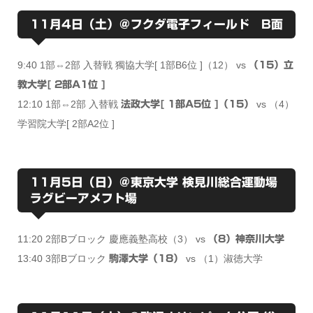
11月4日（土）＠フクダ電子フィールド B面
9:40 1部⇔2部 入替戦 獨協大学[ 1部B6位 ]（12） vs
（15）立
教大学[ 2部A1位 ]
12:10 1部⇔2部 入替戦
vs （4）
法政大学[ 1部A5位 ]（15）
学習院大学[ 2部A2位 ]
11月5日（日）＠東京大学 検見川総合運動場
ラグビーアメフト場
11:20 2部Bブロック 慶應義塾高校（3） vs
（8）神奈川大学
13:40 3部Bブロック
vs （1）淑徳大学
駒澤大学（18）