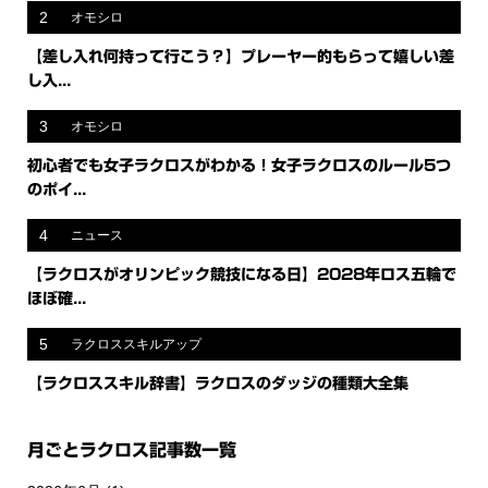
2
オモシロ
【差し入れ何持って行こう？】プレーヤー的もらって嬉しい差
し入...
3
オモシロ
初心者でも女子ラクロスがわかる！女子ラクロスのルール5つ
のポイ...
4
ニュース
【ラクロスがオリンピック競技になる日】2028年ロス五輪で
ほぼ確...
5
ラクロススキルアップ
【ラクロススキル辞書】ラクロスのダッジの種類大全集
月ごとラクロス記事数一覧