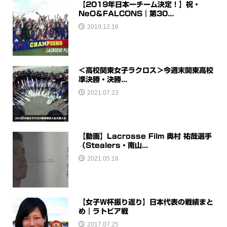
【2019年日本一チーム決定！】祝・
NeO＆FALCONS｜第30...
2019.12.16
＜高校関東女子ラクロス＞今週末関東高校
準決勝・決勝...
2021.07.23
【動画】Lacrosse Film 奥村 祐哉選手
（Stealers・南山...
2021.05.18
【女子W杯振り返り】日本代表の戦績まと
め｜ラトビア戦
2017.07.25