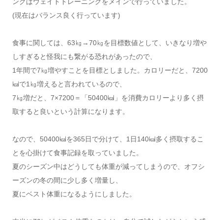
ングはウェイトトレーニングをメインで行っていました。
(現在はバランス良く行っています)
食事に関しては、63㎏→70㎏を目標数値として、いきなり増や
しすぎると怪我にも繋がる恐れがあったので、
1年間で7㎏増やすことを目標としました。カロリーだと、7200
㎉で1㎏増えると言われているので、
7㎏増だと、7×7200＝「50400㎉」を消費カロリーより多く摂
取すると良いという計算になります。
なので、50400㎉を365日で分けて、1日140㎉多く摂取するこ
とを心掛けて食事記録を取っていました。
夏のシーズン中はどうしても体重が減ってしまうので、オフシ
ーズンの冬の間に少し多く増量し、
夏にベスト体重になるようにしました。