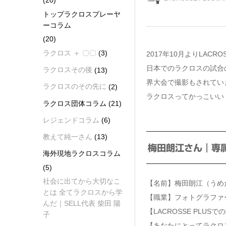
(20)
トップラクロスプレーヤ
ーコラム
(20)
ラクロス ＋ 〇〇
(3)
2017年10月よりLAC
日本でのラクロスの試合
ラクロスその後
(13)
界大会で撮影もされてい
ラクロスのその先に
(2)
ラクロスってかっこいい
ラクロス団体コラム
(21)
レジェンドコラム
(6)
教えて純一さん
(13)
梅田朗江さん｜専
海外現地ラクロスコラム
(5)
社会に出てから大切なこ
【名前】梅田朗江（うめ
とは 全てラクロスから学
【職業】フォトグラファ
んだ｜SELL代表 柴田 陽
【LACROSSE PL
子
【あなたにとってラクロ