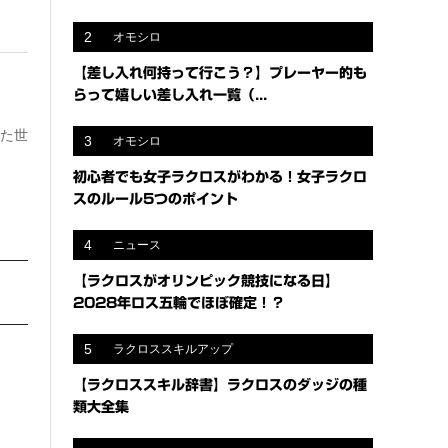
2
オモシロ
【差し入れ何持って行こう？】プレーヤー的も
らって嬉しい差し入れ一覧（...
いた世
3
オモシロ
初心者でも女子ラクロスがわかる！女子ラクロ
スのルール5つのポイント
4
ニュース
【ラクロスがオリンピック競技になる日】
2028年ロス五輪でほぼ確定！？
5
ラクロススキルアップ
【ラクロススキル辞書】ラクロスのダッジの種
類大全集