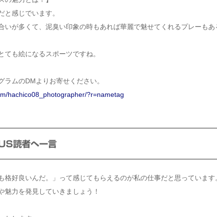
だと感じでいます。
合いが多くて、泥臭い印象の時もあれば華麗で魅せてくれるプレーもあ
とても絵になるスポーツですね。
グラムのDMよりお寄せください。
com/hachico08_photographer/?r=nametag
LUS読者へ一言
も格好良いんだ。」って感じてもらえるのが私の仕事だと思っています
や魅力を発見していきましょう！