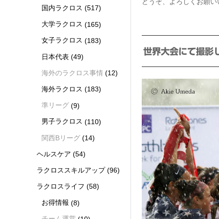
どうぞ、よろしくお願い
国内ラクロス
(517)
大学ラクロス
(165)
女子ラクロス
(183)
世界大会にて撮影
日本代表
(49)
海外のラクロス事情
(12)
海外ラクロス
(183)
準リーグ
(9)
男子ラクロス
(110)
関西Bリーグ
(14)
ヘルスケア
(54)
ラクロススキルアップ
(96)
ラクロスライフ
(58)
お得情報
(8)
チーム運営
(10)