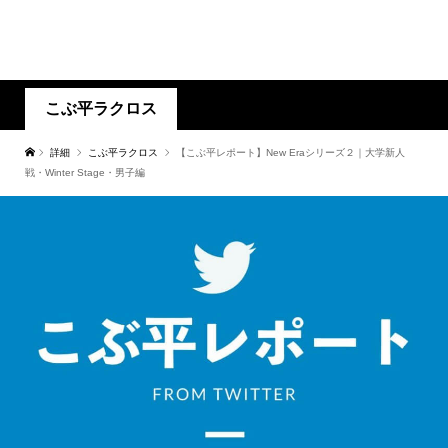
こぶ平ラクロス
詳細
こぶ平ラクロス
【こぶ平レポート】New Eraシリーズ２｜大学新人
戦・Winter Stage・男子編