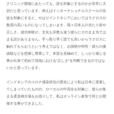
クリニック開催にあたっても、誰を対象にするのかが非常に大
切だと思っています。例えばインターナショナルスクールの生
徒を対象にすると、やはりインドネシアにおいてはラクロスが
敷居の高いものになってしまいます。我々日本人の当たり前や
正しさ、成功体験が、文化も宗教も違う彼らにそのまま当ては
まる訳がありません。手っ取り早く誰でも良いからラクロスに
触れてもらおうという考えではなく、お国柄や特性・彼らの価
値観などを把握し尊重して、本質を見極めて、しっかり感じる
事が出来て初めて現地における“正しさ”を判断できるのではな
いかと思っています。
インドネシアのコロナ感染状況の悪化により私は日本に退避し
てしまっていたものの、ローカルの中高生を対象に、彼らが集
まる柔道稽古場をお借りして、私はオンライン参加で何とか開
催する事ができました。