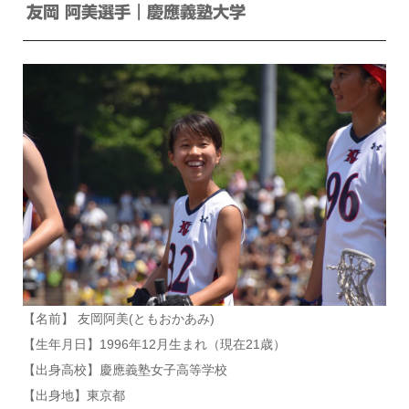
友岡 阿美選手｜慶應義塾大学
【名前】 友岡阿美(ともおかあみ)
【生年月日】1996年12月生まれ（現在21歳）
【出身高校】慶應義塾女子高等学校
【出身地】東京都