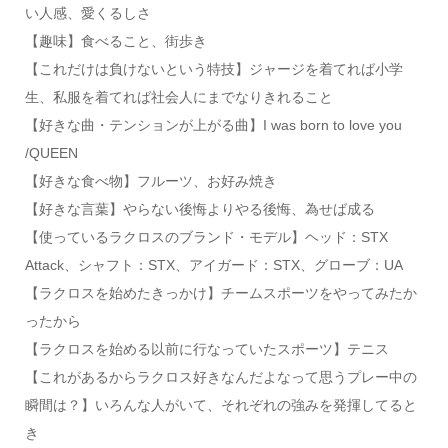
い人感、愛くるしさ
【趣味】食べること、街歩き
【これだけは負けないという特技】ジャージを着てれば小学
生、私服を着てれば社会人にまでなりきれること
【好きな曲・テンションが上がる曲】I was born to love you
/QUEEN
【好きな食べ物】フルーツ、お好み焼き
【好きな言葉】やらない後悔よりやる後悔、為せば成る
【使っているラクロスのブランド・モデル】ヘッド：STX
Attack、シャフト：STX、アイガード：STX、グローブ：UA
【ラクロスを始めたきっかけ】チームスポーツをやってみたか
ったから
【ラクロスを始める以前に行なっていたスポーツ】テニス
【これがあるからラクロス好きなんだよなって思うプレー中の
瞬間は？】いろんな人がいて、それぞれの強みを発揮してると
き