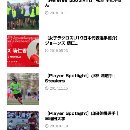
【Referee Spotlight】 松本 早紀子さ
ん
2018.10.11
【女子ラクロスU19日本代表選手紹介】
ジョーンズ 萌仁...
2019.05.23
【Player Spotlight】小林 潤選手｜
Stealers
2017.11.15
【Player Spotlight】山田美帆選手｜
早稲田大学
2018.07.19