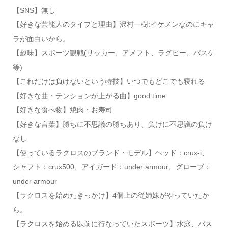
【SNS】無し
【好きな芸能人のタイプと理由】沢村一樹:イケメンなのにキャ
ラが面白いから。
【趣味】スポーツ観戦(サッカー、アメフト、ラグビー、バスケ
等)
【これだけは負けないという特技】いつでもどこでも寝れる
【好きな曲・テンションが上がる曲】good time
【好きな食べ物】焼肉・お寿司
【好きな言葉】勝ちに不思議の勝ちあり、負けに不思議の負け
なし
【使っているラクロスのブランド・モデル】ヘッド：crux-i、
シャフト：crux500、アイガード：under armour、グローブ：
under armour
【ラクロスを始めたきっかけ】4個上の従姉妹がやっていたか
ら。
【ラクロスを始める以前に行なっていたスポーツ】水泳、バス