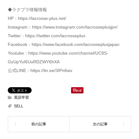
◆ラクプラ情報情報
HP：https://lacrosse-plus.net/
Instagram：https://www.instagram.com/lacrosseplusjpn/
Twitter：https://twitter.com/lacrosseplus
Facebook：https://www.facebook.com/lacrosseplusjapan
Youtube：https://www.youtube.com/channel/UC8S-
GzUpYuI6UuRDZWY6hXA
公式LINE：https://lin.ee/3IPn6wv
英語学習
SELL