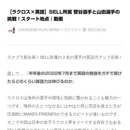
【ラクロス×英語】SELL所属 菅谷選手と山田選手の
挑戦！スタート地点｜動画
LACROSSE PLUS JAPAN ーラクプラー
2022.02.08
ラクプラ新企画！SELL所属の２名の選手の英語力アップ企画！
題して…
『半年後の2022年7月まで英語の勉強をガチで続け
たらどのくらい英語力は伸びるのか』
ラクロスは海外の選手や環境と気軽に繋がれることも魅力の一
つです。海外の人とつながるにはやはり同じ言語を使えた方が
圧倒的にMAKES FRIENDSができるスピードが速いものです。
そこで今回は日本の女子ラクロス界をリードする存在でもある