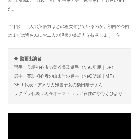
SELL所属のこのお二人に英語をガチで勉強をしてもらいまし
た。
半年後、二人の英語力はどの程度伸びているのか。初回の今回
はまずは皆さんにお二人の現状の英語力を披露します！笑
◆ 動画出演者
選手：英語初心者の菅谷美玖選手（NeO所属｜DF）
選手：英語初心者の山田千沙選手（NeO所属｜MF）
SELL代表：アメリカ帰国子女の柴田陽子さん
ラクプラ代表：現在オーストラリア在住の小野寺ひより