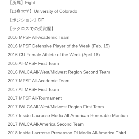
【所属】Fight
【出身大学】University of Colorado
【ポジション】DF
【ラクロスでの受賞歴】
2016 MPSF All-Academic Team
2016 MPSF Defensive Player of the Week (Feb. 15)
2016 CU Female Athlete of the Week (April 18)
2016 All-MPSF First Team
2016 IWLCA All-West/Midwest Region Second Team
2017 MPSF All-Academic Team
2017 All-MPSF First Team
2017 MPSF All-Tournament
2017 IWLCA All-West/Midwest Region First Team
2017 Inside Lacrosse Media All-American Honorable Mention
2017 IWLCA All-America Second Team
2018 Inside Lacrosse Preseason DI Media All-America Third