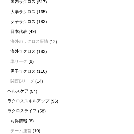
国内ラクロス
(517)
大学ラクロス
(165)
女子ラクロス
(183)
日本代表
(49)
海外のラクロス事情
(12)
海外ラクロス
(183)
準リーグ
(9)
男子ラクロス
(110)
関西Bリーグ
(14)
ヘルスケア
(54)
ラクロススキルアップ
(96)
ラクロスライフ
(58)
お得情報
(8)
新着情報
シェア
お問い合わせ
チーム運営
(10)