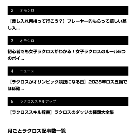
2
オモシロ
【差し入れ何持って行こう？】プレーヤー的もらって嬉しい差
し入...
3
オモシロ
初心者でも女子ラクロスがわかる！女子ラクロスのルール5つ
のポイ...
4
ニュース
【ラクロスがオリンピック競技になる日】2028年ロス五輪で
ほぼ確...
5
ラクロススキルアップ
【ラクロススキル辞書】ラクロスのダッジの種類大全集
月ごとラクロス記事数一覧