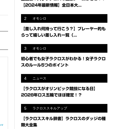
【2024年最新情報】全日本大...
2
オモシロ
【差し入れ何持って行こう？】プレーヤー的も
らって嬉しい差し入れ一覧（...
3
オモシロ
初心者でも女子ラクロスがわかる！女子ラクロ
スのルール5つのポイント
4
ニュース
【ラクロスがオリンピック競技になる日】
2028年ロス五輪でほぼ確定！？
5
ラクロススキルアップ
【ラクロススキル辞書】ラクロスのダッジの種
類大全集