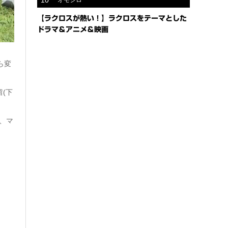
10
オモシロ
【ラクロスが熱い！】ラクロスをテーマとした
ドラマ＆アニメ＆映画
ら変
留(下
、マ