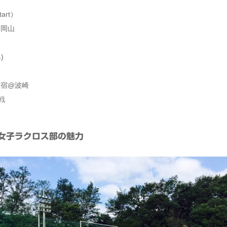
art）
 @岡山
)
夏合宿@波崎
戦
女子ラクロス部の魅力