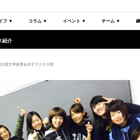
イフ ▼
コラム ▼
イベント ▼
チーム ▼
練
ス紹介
国士舘大学体育会女子ラクロス部