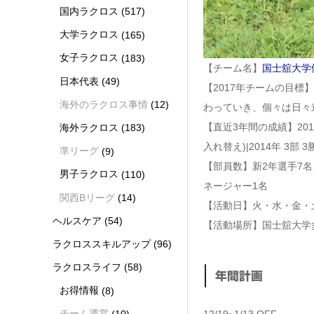
国内ラクロス
(517)
大学ラクロス
(165)
女子ラクロス
(183)
【チーム名】
国士舘大学
日本代表
(49)
【2017年チームの目標
海外のラクロス事情
(12)
わっていき、個々は日々
【直近3年間の成績】2016
海外ラクロス
(183)
入れ替え)|2014年 3部 
準リーグ
(9)
【部員数】新2年選手7名
男子ラクロス
(110)
ネージャー1名
関西Bリーグ
(14)
【活動日】火・水・金・土・日（平
ヘルスケア
(54)
【活動場所】国士舘大学
ラクロススキルアップ
(96)
ラクロスライフ
(58)
年間計画
お得情報
(8)
チーム運営
(10)