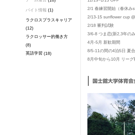
12/19~1/13 OFF
2/1 春練習開始（春休みst
バイト情報
(1)
2/13-15 sunflower cup
ラクロスプラスキャリア
2/18 審判試験
(12)
3/6-8 つま恋(新2,3年のみ
ラクロッサー的働き方
4月-5月 新歓期間
(8)
8/5-11の間の4泊5日 
英語学習
(18)
8月中旬から10月 リーグ
国士舘大学体育会