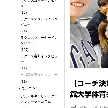
ラクロスコーチインタビ
ュー
(16)
ラクロススタッフインタ
ビュー
(21)
ラクロスプレーヤーイン
タビュー
(107)
ラクロス審判インタビュ
ー
(11)
文武両道系ラクロッサー
(11)
【コーチ決
オモシロ
(249)
舘大学体育
デュアルキャリアラクロ
スプレーヤーコラム
LACROSSE PLUS 