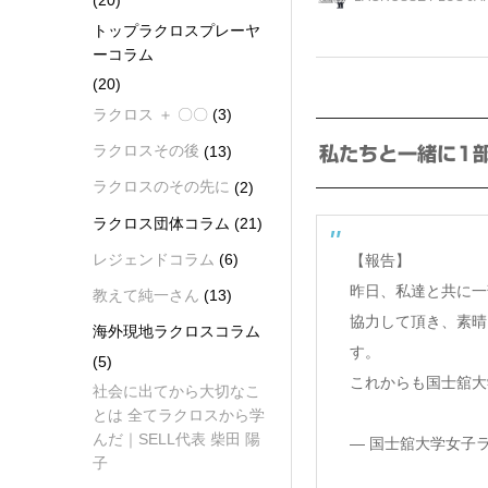
(20)
トップラクロスプレーヤ
ーコラム
(20)
ラクロス ＋ 〇〇
(3)
ラクロスその後
(13)
私たちと一緒に1
ラクロスのその先に
(2)
ラクロス団体コラム
(21)
レジェンドコラム
(6)
【報告】
昨日、私達と共に一
教えて純一さん
(13)
協力して頂き、素晴
海外現地ラクロスコラム
す。
(5)
これからも国士舘大
社会に出てから大切なこ
とは 全てラクロスから学
んだ｜SELL代表 柴田 陽
— 国士舘大学女子ラクロ
子