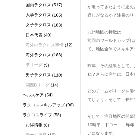
国内ラクロス
(517)
が迫ってきたように思え
大学ラクロス
(165)
返しがなるか？注目のリ
女子ラクロス
(183)
九州地区の特徴は
日本代表
(49)
前回のワールドカップ代
海外のラクロス事情
(12)
て、地区全体でスキルア
海外ラクロス
(183)
準リーグ
(9)
昨年、その結果として、
ね？さらに今年は、日本
男子ラクロス
(110)
関西Bリーグ
(14)
どのチームがリーグを勝
ヘルスケア
(54)
でしょう。そして、長年
ラクロススキルアップ
(96)
ラクロスライフ
(58)
そして、注目地区の開幕
10時半 ドロー 昨年F
お得情報
(8)
いになります。
チーム運営
(10)