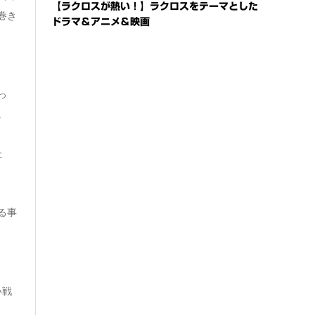
【ラクロスが熱い！】ラクロスをテーマとした
巻き
ドラマ＆アニメ＆映画
っ
。
た
る事
い戦