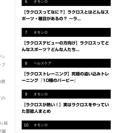
6
オモシロ
【ラクロスってなに？】ラクロスとはどんなス
ポーツ・種目があるの？ 〜ラ...
7
オモシロ
【ラクロスデビューの方向け】ラクロスってど
んなスポーツ？どんな人たち...
がシ
8
ヘルスケア
ープ
【ラクロストレーニング】究極の追い込みトレ
ーニング『10種のバービー』
の挑
9
オモシロ
ての
【ラクロスが熱い！】実はラクロスをやってい
た芸能人まとめ
ら福
10
オモシロ
学園