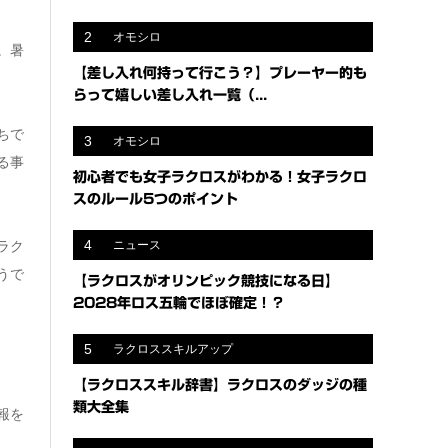
2
オモシロ
。暑
【差し入れ何持って行こう？】プレーヤー的も
らって嬉しい差し入れ一覧（...
ちで
3
オモシロ
る事
初心者でも女子ラクロスがわかる！女子ラクロ
スのルール5つのポイント
4
ニュース
ラク
うで
【ラクロスがオリンピック競技になる日】
2028年ロス五輪でほぼ確定！？
5
ラクロススキルアップ
【ラクロススキル辞書】ラクロスのダッジの種
類大全集
報を