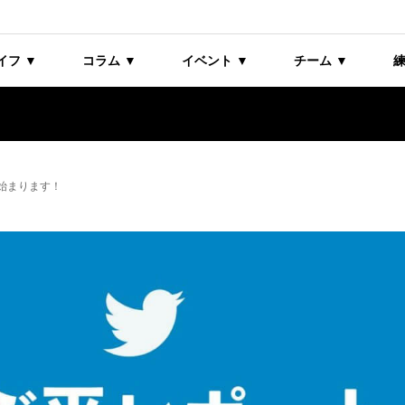
イフ ▼
コラム ▼
イベント ▼
チーム ▼
練
始まります！