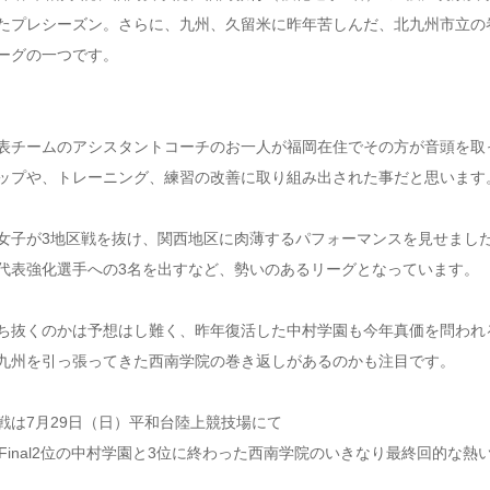
たプレシーズン。さらに、九州、久留米に昨年苦しんだ、北九州市立の
ーグの一つです。
表チームのアシスタントコーチのお一人が福岡在住でその方が音頭を取
ップや、トレーニング、練習の改善に取り組み出された事だと思います
女子が3地区戦を抜け、関西地区に肉薄するパフォーマンスを見せまし
代表強化選手への3名を出すなど、勢いのあるリーグとなっています。
ち抜くのかは予想はし難く、昨年復活した中村学園も今年真価を問われ
九州を引っ張ってきた西南学院の巻き返しがあるのかも注目です。
戦は7月29日（日）平和台陸上競技場にて
inal2位の中村学園と3位に終わった西南学院のいきなり最終回的な熱