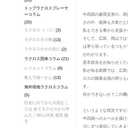
(20)
トップラクロスプレーヤ
ーコラム
中四国の豪雨災害の、再
(20)
さの中、復興も大変だと
ラクロス ＋ 〇〇
(3)
私もできる事から支援さ
そして、広島、岡山では
ラクロスその後
(13)
は寄り添っているつもり
ラクロスのその先に
(2)
がわかります。
ラクロス団体コラム
(21)
是非状況をお知らせくだ
レジェンドコラム
(6)
私が知る範囲では、広島
教えて純一さん
(13)
ロスの開幕会場の周りも
す。
海外現地ラクロスコラム
何かできないか？この機
(5)
社会に出てから大切なこ
とは 全てラクロスから学
というような状況ですが
んだ｜SELL代表 柴田 陽
中四国へのエールを届け
子
少しずつ発信していきま