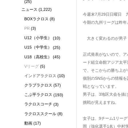
(25)
ニュース
(1,222)
今週末7月29日日曜日
BOXラクロス
(8)
今期の九州リーグは昨年
PR
(3)
U12（小学生）
(10)
大きく変わるのが男子
U15（中学生）
(25)
正式発表がないので、ア
U18（高校生）
(45)
ード組立命館アジア太平
Vリーグ
(5)
で、そこからの勝ち上が
インドアラクロス
(10)
個別のSNSからの情報
クラブラクロス
(57)
戦となっています。
男子は、3地区大会を抜
こぶ平ラクロス
(193)
挑戦が見えますね。
ラクロスコーチ
(3)
ラクロススクール
(8)
女子は、9チーム1リー
動画
(17)
岡（強化選手1名）中村