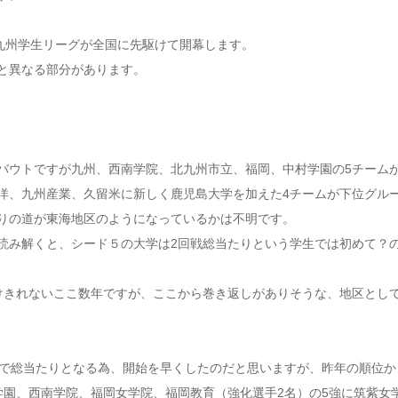
 九州学生リーグが全国に先駆けて開幕します。
と異なる部分があります。
バウトですが九州、西南学院、北九州市立、福岡、中村学園の5チーム
洋、九州産業、久留米に新しく鹿児島大学を加えた4チームが下位グル
りの道が東海地区のようになっているかは不明です。
を読み解くと、シード５の大学は2回戦総当たりという学生では初めて？
けきれないここ数年ですが、ここから巻き返しがありそうな、地区とし
グで総当たりとなる為、開始を早くしたのだと思いますが、昨年の順位か
学園、西南学院、福岡女学院、福岡教育（強化選手2名）の5強に筑紫女